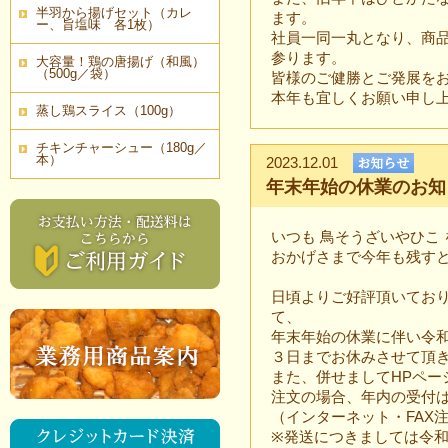
半羽から揚げセット（カレ
ます。
ー、旨塩味 各1枚）
社員一同一丸となり、商
参ります。
大容量！鶏の唐揚げ（和風）
（500g／袋）
皆様のご健勝とご発展を
本年も宜しくお願い申し
蒸し鶏スライス（100g）
チキンチャーシュー（180g／
本）
2023.12.01
年末年始の休業のお知
いつも 鳥そうざいやひこ
おかげさまで今年も残す
日頃よりご好評頂いてお
て、
年末年始の休業に伴い令
３日までお休みさせて頂
また、併せましてHPペー
注文の場合、年内の受付
（インターネット・FAX
※発送につきましては令