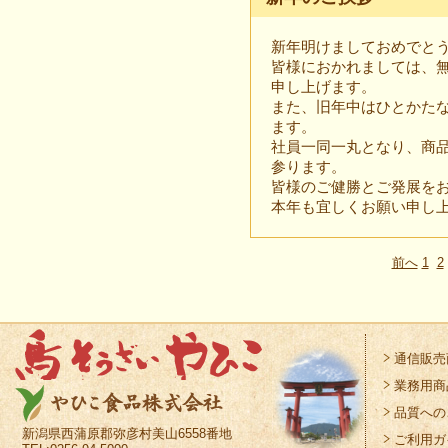
新年明けましておめでと
皆様におかれましては、
申し上げます。
また、旧年中はひとかた
ます。
社員一同一丸となり、商
参ります。
皆様のご健勝とご発展を
本年も宜しくお願い申し
前へ
1
2
通信販売
業務用商
品質への
新潟県西蒲原郡弥彦村美山6558番地
ご利用ガ