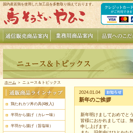
国内産若鶏を使用した加工品を多数取り揃えております。
ホーム
＞
ニュース＆トピックス
2024.01.04
新年のご挨拶
鶏たれカツ丼の具(4枚入)
新年明けましておめでと
半羽から揚げ（カレー味）
皆様におかれましては、
半羽から揚げ（旨塩味）
申し上げます。
また、旧年中はひとかた